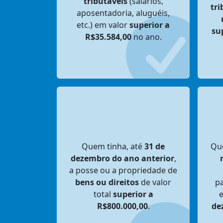
tributáveis
(salários,
tr
aposentadoria, aluguéis,
etc.) em valor
superior a
su
R$35.584,00
no ano.
Quem tinha, até
31 de
Qu
dezembro do ano anterior
,
a posse ou a propriedade de
bens ou direitos
de valor
pa
total
superior a
R$800.000,00
.
de