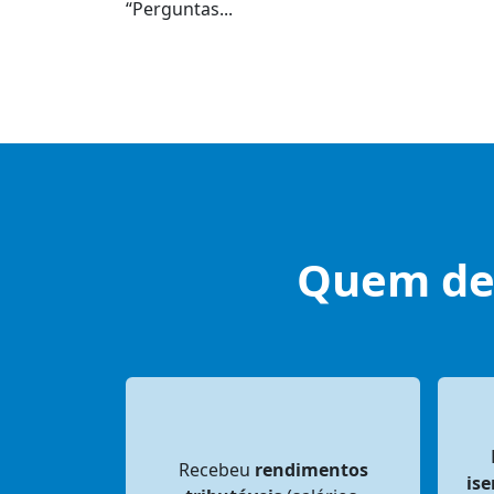
“Perguntas...
Quem dev
Recebeu
rendimentos
ise