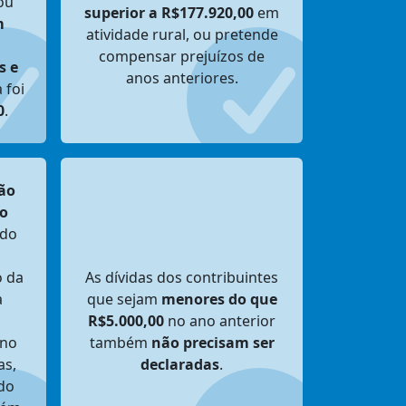
ou
superior a R$177.920,00
em
m
atividade rural, ou pretende
compensar prejuízos de
s e
anos anteriores.
 foi
0
.
ão
 o
ido
o da
As dívidas dos contribuintes
a
que sejam
menores do que
R$5.000,00
no ano anterior
 no
também
não precisam ser
as,
declaradas
.
do