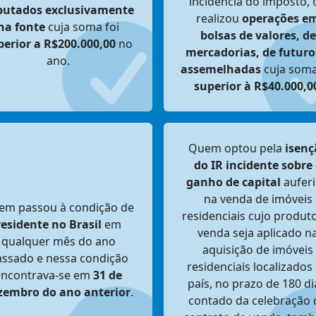
incidência do imposto, 
ibutados exclusivamente
realizou
operações e
na fonte
cuja soma foi
bolsas de valores, de
perior a R$200.000,00
no
mercadorias, de futuro
ano.
assemelhadas
cuja soma
superior à R$40.000,0
Quem optou pela
isenç
do IR incidente sobre
ganho de capital
aufer
na venda de imóveis
em passou à condição de
residenciais cujo produt
residente no Brasil
em
venda seja aplicado n
qualquer mês do ano
aquisição de imóveis
ssado e nessa condição
residenciais localizados
encontrava-se em
31 de
país, no prazo de 180 di
zembro do ano anterior
.
contado da celebração 